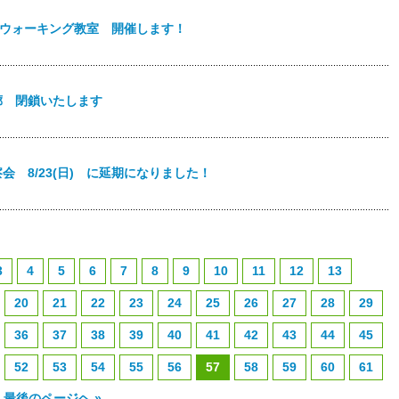
ックウォーキング教室 開催します！
廊 閉鎖いたします
 8/23(日) に延期になりました！
3
4
5
6
7
8
9
10
11
12
13
20
21
22
23
24
25
26
27
28
29
36
37
38
39
40
41
42
43
44
45
52
53
54
55
56
57
58
59
60
61
最後のページヘ »