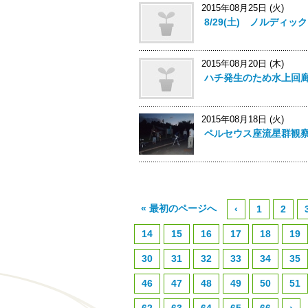
2015年08月25日 (火)
8/29(土) ノルディ
2015年08月20日 (木)
ハチ発生のため水上回
2015年08月18日 (火)
ペルセウス座流星群観察会
« 最初のページへ
‹
1
2
14
15
16
17
18
19
30
31
32
33
34
35
46
47
48
49
50
51