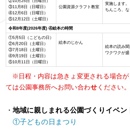
②10月25日（日曜日）
実施します。
③11月8日（日曜日）
公園資源クラフト教室
ちんころ、な
④12月6日（日曜日）
⑤12月12日（土曜日）
令和8年度(2026年度)
④絵本の時間
①5月5日（こどもの日）
絵本のじかん
②6月20日（土曜日）
絵本の読み聞
③7月18日（土曜日）
ワクワクが盛
④9月19日（土曜日）
⑤10月11日（日曜日）
※
日程・内容は急きょ変更される場合が
ては公園事務所へお問い合わ
せ
ください
・
地域に親しまれる公園づくりイベン
①子どもの日まつり