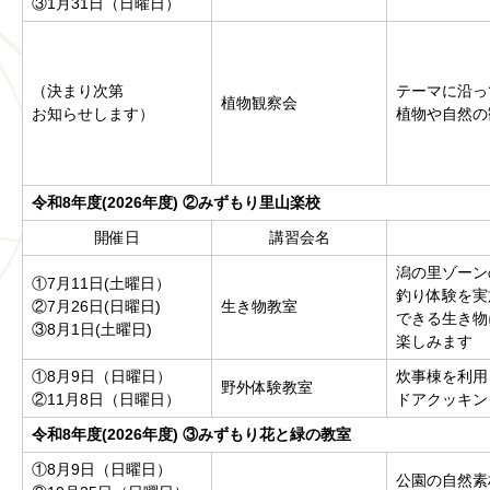
③1月31日（日曜日）
（決まり次第
テーマに沿っ
植物観察会
お知らせします）
植物や自然の
令和8年度(2026年度)
②みずもり里山楽校
開催日
講習会名
潟の里ゾーン
①7月11日(土曜日）
釣り体験を実
②7月26日(日曜日)
生き物教室
できる生き物
③8月1日(土曜日)
楽しみます
①8月9日（日曜日）
炊事棟を利用
野外体験教室
②11月8日（日曜日）
ドアクッキン
令和8年度(2026年度)
③みずもり花と緑の教室
①8月9日（日曜日）
公園の自然素