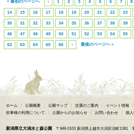
« 最初のページへ
‹
1
2
3
4
5
6
7
8
14
15
16
17
18
19
20
21
22
23
30
31
32
33
34
35
36
37
38
39
46
47
48
49
50
51
52
53
54
55
最後のページヘ »
62
63
64
65
66
›
ホーム
公園概要
公園マップ
交通のご案内
イベント情報
炊事棟の利用について
公園からのお知らせ
お問い合わせ
個人
新潟県立大潟水と森公園
〒949-3103 新潟県上越市大潟区潟町1381 電話 025