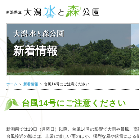
新着情報
ホーム
新着情報
台風14号にご注意ください
台風14号にご注意ください
新潟県では
19日（月曜日）以降、
台風14号の影響で大雨や暴風、
台風接近の際には、非常に激しい雨のほか、猛烈な風や落雷による